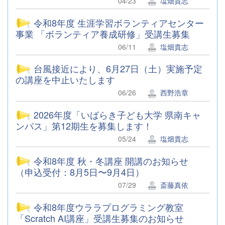
04/23
塩畑貴志
令和8年度 生涯学習ボランティアセンター
事業 「ボランティア養成研修」受講生募集
06/11
塩畑貴志
台風接近により、6月27日（土）実施予定
の講座を中止いたします
06/26
西野浩章
2026年度「いばらき子ども大学 県南キャ
ンパス」第12期生を募集します！
05/24
塩畑貴志
令和8年度 秋・冬講座 開講のお知らせ
（申込受付：8月5日〜9月4日）
07/29
斎藤真依
令和8年度ウララプログラミング教室
「Scratch AI講座」受講生募集のお知らせ