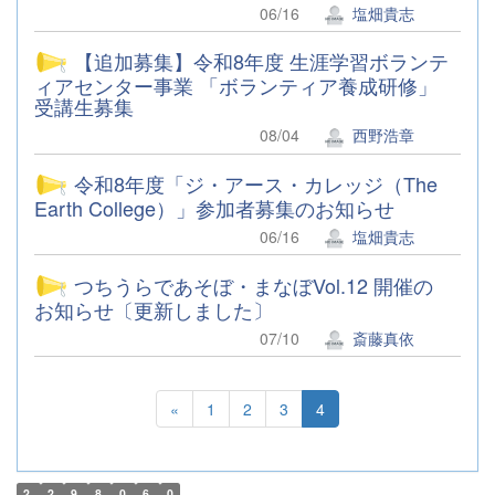
06/16
塩畑貴志
【追加募集】令和8年度 生涯学習ボランテ
ィアセンター事業 「ボランティア養成研修」
受講生募集
08/04
西野浩章
令和8年度「ジ・アース・カレッジ（The
Earth College）」参加者募集のお知らせ
06/16
塩畑貴志
つちうらであそぼ・まなぼVol.12 開催の
お知らせ〔更新しました〕
07/10
斎藤真依
«
1
2
3
4
2
2
9
8
0
6
0