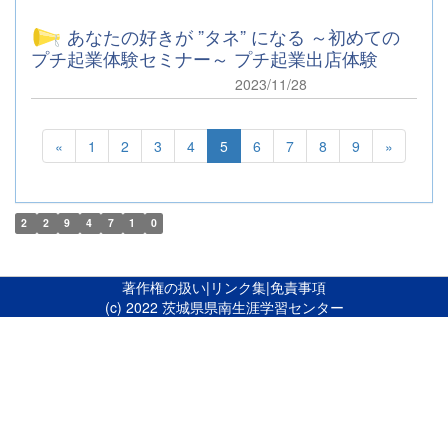
あなたの好きが ”タネ” になる ～初めての
プチ起業体験セミナー～ プチ起業出店体験
2023/11/28
«
1
2
3
4
5
6
7
8
9
»
2
2
9
4
7
1
0
著作権の扱い
|
リンク集
|
免責事項
(c) 2022 茨城県県南生涯学習センター