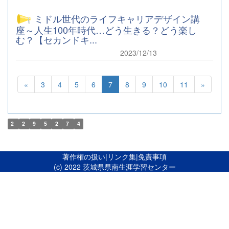
ミドル世代のライフキャリアデザイン講
座～人生100年時代…どう生きる？どう楽し
む？【セカンドキ...
2023/12/13
«
3
4
5
6
7
8
9
10
11
»
2
2
9
5
2
7
4
著作権の扱い
|
リンク集
|
免責事項
(c) 2022 茨城県県南生涯学習センター