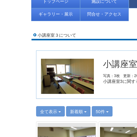
トップページ
施設について
ギャラリー・展示
問合せ・アクセス
小講座室３について
小講座室
写真：3枚
更新：20
小講座室3に関す
全て表示
新着順
50件