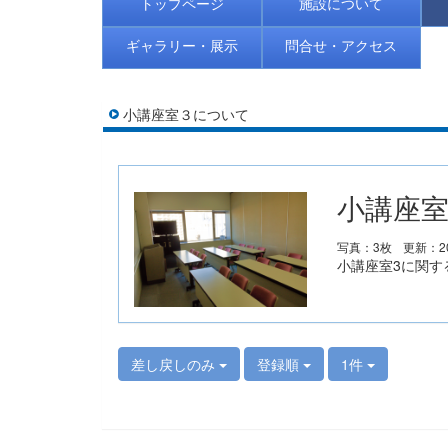
トップページ
施設について
ギャラリー・展示
問合せ・アクセス
小講座室３について
小講座室
写真：3枚
更新：20
小講座室3に関す
差し戻しのみ
登録順
1件