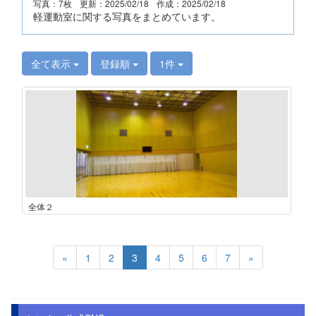
写真：7枚
更新：2025/02/18
作成：2025/02/18
軽運動室に関する写真をまとめています。
全て表示
登録順
1件
全体２
«
1
2
3
4
5
6
7
»