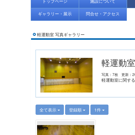
トップページ
施設について
ギャラリー・展示
問合せ・アクセス
軽運動室 写真ギャラリー
軽運動室
写真：7枚
更新：20
軽運動室に関す
全て表示
登録順
1件