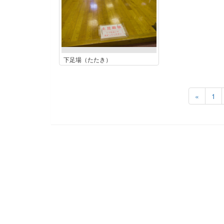
下足場（たたき）
«
1