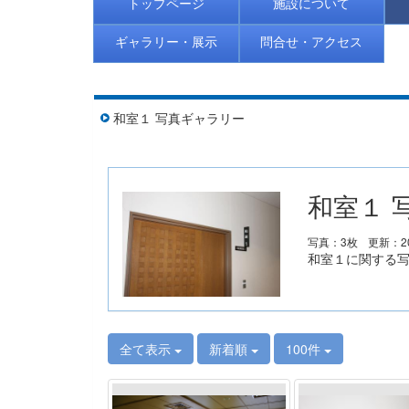
トップページ
施設について
ギャラリー・展示
問合せ・アクセス
和室１ 写真ギャラリー
和室１ 
写真：3枚
更新：20
和室１に関する
全て表示
新着順
100件