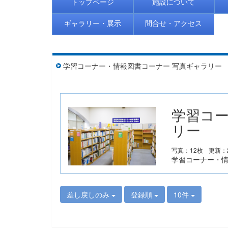
トップページ
施設について
ギャラリー・展示
問合せ・アクセス
学習コーナー・情報図書コーナー 写真ギャラリー
学習コー
リー
写真：12枚
更新：2
学習コーナー・
差し戻しのみ
登録順
10件