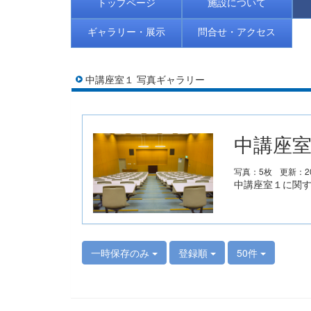
トップページ
施設について
ギャラリー・展示
問合せ・アクセス
中講座室１ 写真ギャラリー
中講座室
写真：5枚
更新：20
中講座室１に関
一時保存のみ
登録順
50件