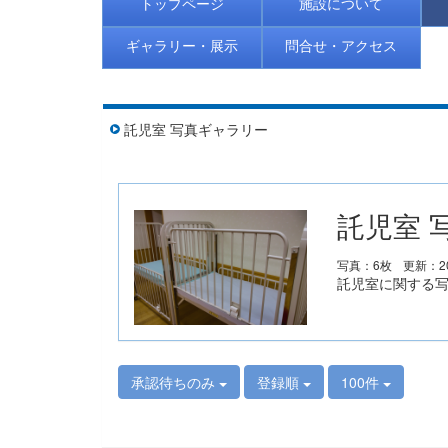
トップページ
施設について
ギャラリー・展示
問合せ・アクセス
託児室 写真ギャラリー
託児室 
写真：6枚
更新：20
託児室に関する
承認待ちのみ
登録順
100件