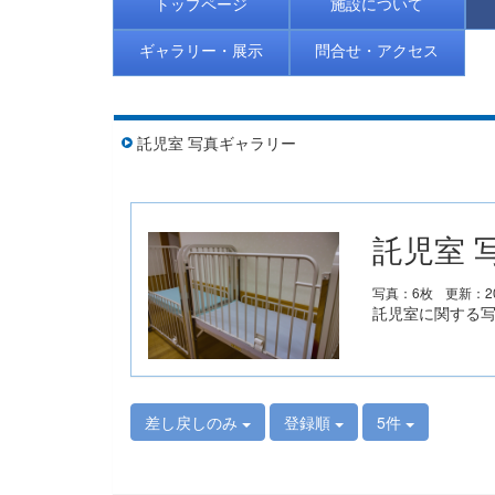
トップページ
施設について
ギャラリー・展示
問合せ・アクセス
託児室 写真ギャラリー
託児室 
写真：6枚
更新：20
託児室に関する
差し戻しのみ
登録順
5件