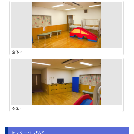
全体２
全体１
センター公式SNS