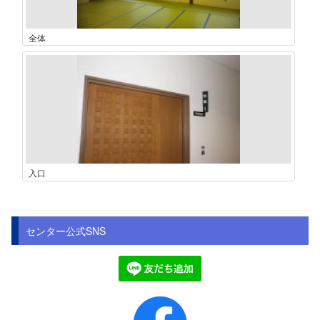
全体
入口
センター公式SNS