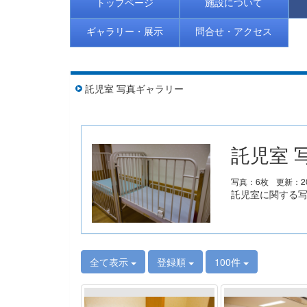
トップページ
施設について
ギャラリー・展示
問合せ・アクセス
託児室 写真ギャラリー
託児室 
写真：6枚
更新：20
託児室に関する
全て表示
登録順
100件