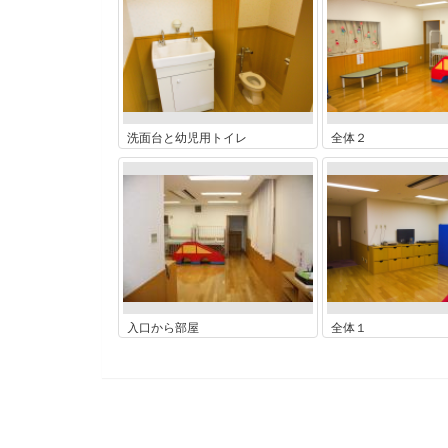
洗面台と幼児用トイレ
全体２
入口から部屋
全体１