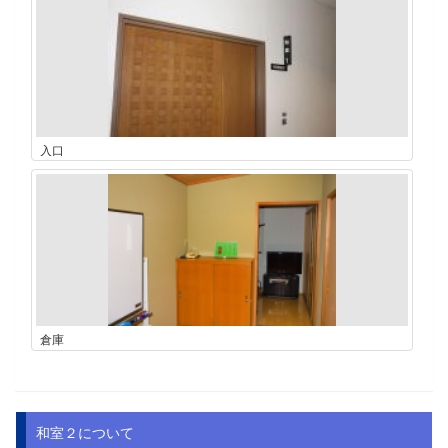
入口
倉庫
和室２について