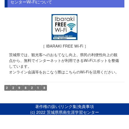
センターWi-Fiについて
［ IBARAKI FREE Wi-Fi ］
茨城県では、観光客へのおもてなし向上、県民の利便性向上の観
点から、無料でインターネットが利用できるWi-Fiスポットを整備
しています。
オンライン会議等をおこなう際はこちらのWi-Fiを活用ください。
2
2
9
8
2
1
8
著作権の扱い
|
リンク集
|
免責事項
(c) 2022 茨城県県南生涯学習センター