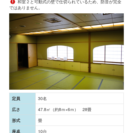
和室２と可動式の壁で仕切られているため、防音が完全
ではありません。
定員
30名
広さ
47.8㎡（約8ｍ×6ｍ） 28畳
形式
畳
座卓
10台