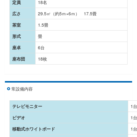
定員
18名
広さ
29.5㎡（約5ｍ×6ｍ） 17.5畳
茶室
1.5畳
形式
畳
座卓
6台
座布団
18枚
常設備内容
テレビモニター
1
ビデオ
1
移動式ホワイトボード
1