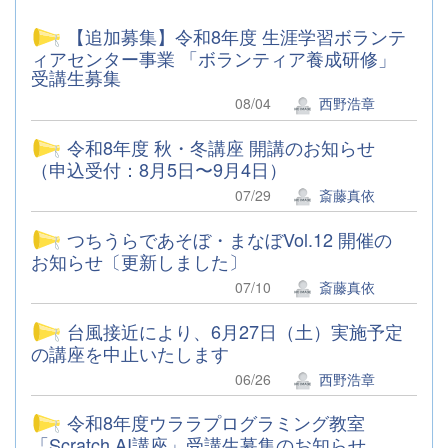
【追加募集】令和8年度 生涯学習ボランテ
ィアセンター事業 「ボランティア養成研修」
受講生募集
08/04
西野浩章
令和8年度 秋・冬講座 開講のお知らせ
（申込受付：8月5日〜9月4日）
07/29
斎藤真依
つちうらであそぼ・まなぼVol.12 開催の
お知らせ〔更新しました〕
07/10
斎藤真依
台風接近により、6月27日（土）実施予定
の講座を中止いたします
06/26
西野浩章
令和8年度ウララプログラミング教室
「Scratch AI講座」受講生募集のお知らせ