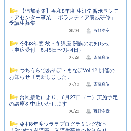
【追加募集】令和8年度 生涯学習ボランテ
ィアセンター事業 「ボランティア養成研修」
受講生募集
08/04
西野浩章
令和8年度 秋・冬講座 開講のお知らせ
（申込受付：8月5日〜9月4日）
07/29
斎藤真依
つちうらであそぼ・まなぼVol.12 開催の
お知らせ〔更新しました〕
07/10
斎藤真依
台風接近により、6月27日（土）実施予定
の講座を中止いたします
06/26
西野浩章
令和8年度ウララプログラミング教室
「Scratch AI講座」受講生募集のお知らせ